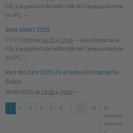
FIB, a la planta 0 de l'edifici B6 del Campus Nord de
la UPC
,
—
Sant Albert 2025
11/11/2025
de
14:15
a
17:45
—
Sala d'Actes de la
FIB, a la planta 0 de l'edifici B6 del Campus Nord de
la UPC
,
—
Inici del curs 2025-26 al Grau en Enginyeria
Física
08/09/2025
de
14:00
a
19:00
—
1
2
3
4
5
6
7
...
19
20
elements
següents
>