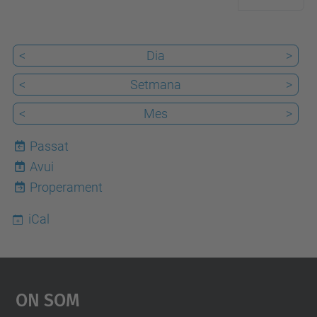
<
Dia
>
<
Setmana
>
<
Mes
>
Passat
Avui
8
Properament
iCal
On Som