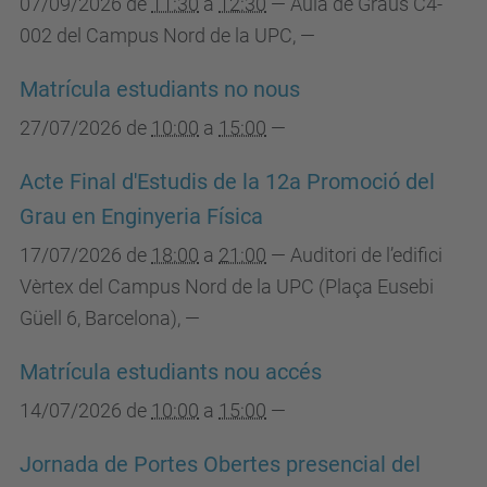
07/09/2026
de
11:30
a
12:30
—
Aula de Graus C4-
002 del Campus Nord de la UPC
,
—
Matrícula estudiants no nous
27/07/2026
de
10:00
a
15:00
—
Acte Final d'Estudis de la 12a Promoció del
Grau en Enginyeria Física
17/07/2026
de
18:00
a
21:00
—
Auditori de l’edifici
Vèrtex del Campus Nord de la UPC (Plaça Eusebi
Güell 6, Barcelona)
,
—
Matrícula estudiants nou accés
14/07/2026
de
10:00
a
15:00
—
Jornada de Portes Obertes presencial del