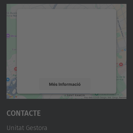
Necessitem el vostre
consentiment per carregar el
servei Google Maps!
Utilitzem un servei de tercers per incrustar
contingut del mapa que pugui recollir dades
sobre la vostra activitat. Reviseu-ne els
detalls i accepteu el servei per veure el
mapa.
Més Informació
Accepta
Contacte
powered by
Usercentrics Consent
Management Platform
Unitat Gestora