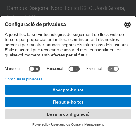
Campus Diagonal Nord, Edifici B3. C. Jordi Girona,
1-3 08034 Barcelona
Tel.
:
93 401 69 66
E-mail
:
enginyeria.fisica@upc.edu
Formulari de contacte
© UPC
Comissió Acadèmica del Grau en Enginyeria Física.
Desenvolupat amb
Mapa del lloc
Accessibilitat
Avís legal
Configuració de privadesa