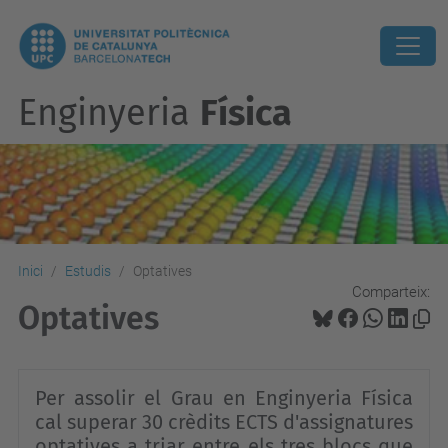
Enginyeria
Física
Inici
Estudis
Optatives
Comparteix:
Optatives
Per assolir el Grau en Enginyeria Física
cal superar 30 crèdits ECTS d'assignatures
optatives a triar entre els tres blocs que