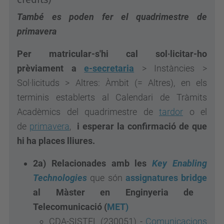
També es poden fer el quadrimestre de
primavera
Per matricular-s'hi cal sol·licitar-ho
prèviament a
e-secretaria
> Instàncies >
Sol·licituds > Altres: Àmbit (= Altres), en els
terminis establerts al Calendari de Tràmits
Acadèmics del quadrimestre de
tardor
o el
de
primavera
,
i esperar la confirmació de que
hi ha places lliures.
2a) Relacionades amb les
Key Enabling
Technologies
que són
assignatures bridge
al Màster en Enginyeria de
Telecomunicació (
MET)
CDA-SISTEL (230051) -
Comunicacions