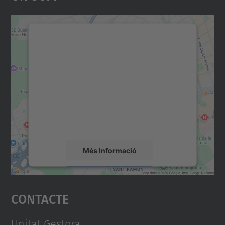
Necessitem el vostre
consentiment per carregar el
servei Google Maps!
Utilitzem un servei de tercers per incrustar
contingut del mapa que pugui recollir dades
sobre la vostra activitat. Reviseu-ne els
detalls i accepteu el servei per veure el
mapa.
Més Informació
Accepta
Contacte
powered by
Usercentrics Consent
Management Platform
Unitat Gestora