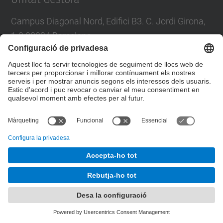
Campus Diagonal Nord, Edifici B3. C. Jordi Girona,
1-3 08034 Barcelona
Tel.
:
93 401 69 66
E-mail
:
enginyeria.fisica@upc.edu
Formulari de contacte
© UPC
Comissió Acadèmica del Grau en Enginyeria Física.
Desenvolupat amb
Mapa del lloc
Accessibilitat
Avís legal
Configuració de privadesa