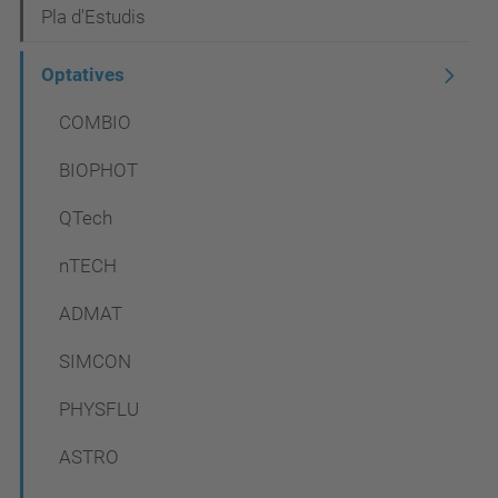
N
Pla d'Estudis
a
Optatives
v
COMBIO
e
g
BIOPHOT
a
QTech
c
nTECH
i
ó
ADMAT
SIMCON
PHYSFLU
ASTRO