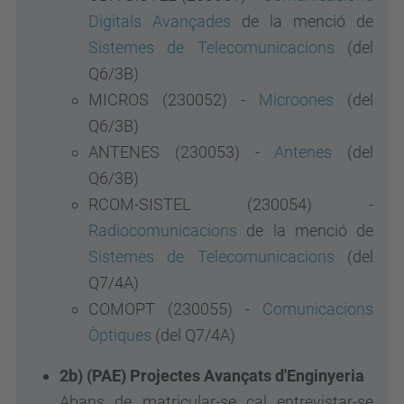
Digitals Avançades
de la menció de
Sistemes de Telecomunicacions
(del
Q6/3B)
MICROS (230052) -
Microones
(del
Q6/3B)
ANTENES (230053) -
Antenes
(del
Q6/3B)
RCOM-SISTEL (230054) -
Radiocomunicacions
de la menció de
Sistemes de Telecomunicacions
(del
Q7/4A)
COMOPT (230055) -
Comunicacions
Òptiques
(del Q7/4A)
2b) (PAE) Projectes Avançats d'Enginyeria
Abans de matricular-se cal entrevistar-se