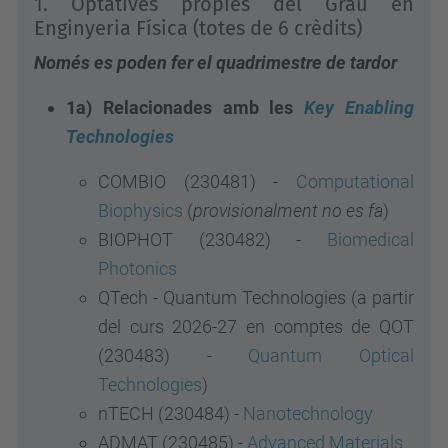
1. Optatives pròpies del Grau en
Enginyeria Física (totes de 6 crèdits)
Només es poden fer el quadrimestre de tardor
1a) Relacionades amb les
Key Enabling
Technologies
COMBIO (230481) -
Computational
Biophysics
(
provisionalment no es fa
)
BIOPHOT (230482) -
Biomedical
Photonics
QTech - Quantum Technologies (a partir
del curs 2026-27 en comptes de QOT
(230483) -
Quantum Optical
Technologies
)
nTECH (230484) -
Nanotechnology
ADMAT (230485) -
Advanced Materials