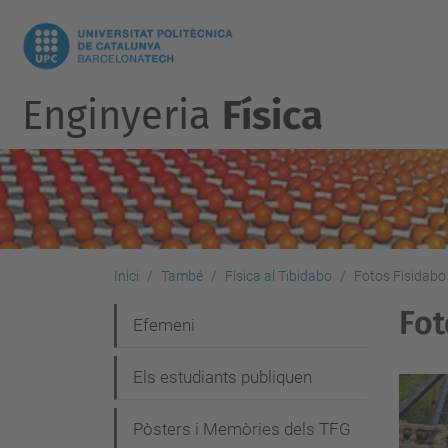
Enginyeria
Física
Inici
També
Física al Tibidabo
Fotos Fisidabo
Fot
N
Efemeni
a
Els estudiants publiquen
v
e
Pòsters i Memòries dels TFG