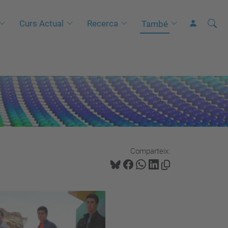
Cerca
C
Curs Actual
Recerca
També
e
r
c
a
a
v
a
n
Comparteix:
ç
a
d
a
…